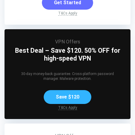
Get Started
T&Cs Apply
VPN Offers
Best Deal – Save $120. 50% OFF for
high-speed VPN
30-day money-back guarantee. Cross-platform password
manager. Malware protection.
Save $120
T&Cs Apply