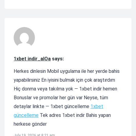
1xbet indir_alOa
says:
Herkes dinlesin Mobil uygulama ile her yerde bahis
yapabilirsiniz En iyisini bulmak için çok araştırdım
Hiç donma veya takılma yok — 1xbet indir hemen
Bonuslar ve promolar her gün var Neyse, tüm
detaylar linkte — 1xbet güncelleme
1xbet
güncelleme
Tek adres 1xbet indir Bahis yapan
herkese gönder
July 19, 2026 at 8:21 am