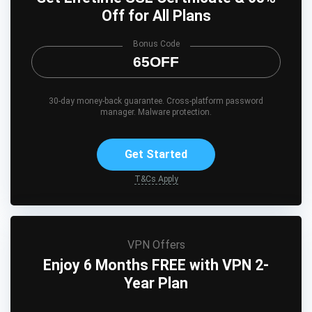
Off for All Plans
Bonus Code
65OFF
30-day money-back guarantee. Cross-platform password
manager. Malware protection.
Get Started
T&Cs Apply
VPN Offers
Enjoy 6 Months FREE with VPN 2-
Year Plan