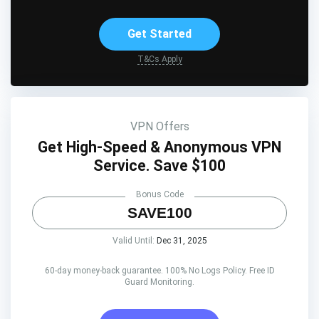
Get Started
T&Cs Apply
VPN Offers
Get High-Speed & Anonymous VPN
Service. Save $100
Bonus Code
SAVE100
Valid Until:
Dec 31, 2025
60-day money-back guarantee. 100% No Logs Policy. Free ID
Guard Monitoring.