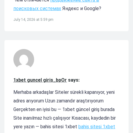
поисковых системах
Яндекс и Google?
July 14, 2026 at 5:59 pm
1xbet guncel giris_bpOr
says:
Merhaba arkadaşlar Siteler sürekli kapanıyor, yeni
adres arıyorum Uzun zamandır araştırıyorum
Gerçekten en iyisi bu — 1xbet güncel giriş burada
Site inanılmaz hızlı çalışıyor Kısacası, kaydedin bir
yere yazın — bahis sitesi 1xbet
bahis sitesi 1xbet