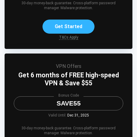
30-day money-back guarantee. Cross-platform password
manager. Malware protection.
Get Started
T&Cs Apply
VPN Offers
Get 6 months of FREE high-speed
VPN & Save $55
Bonus Code
SAVE55
Valid Until:
Dec 31, 2025
30-day money-back guarantee. Cross-platform password
manager. Malware protection.