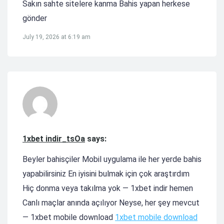
Sakın sahte sitelere kanma Bahis yapan herkese
gönder
July 19, 2026 at 6:19 am
1xbet indir_tsOa
says:
Beyler bahisçiler Mobil uygulama ile her yerde bahis
yapabilirsiniz En iyisini bulmak için çok araştırdım
Hiç donma veya takılma yok — 1xbet indir hemen
Canlı maçlar anında açılıyor Neyse, her şey mevcut
— 1xbet mobile download
1xbet mobile download