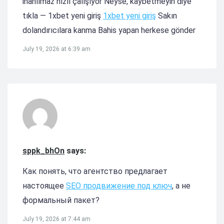
inanılmaz hızlı çalışıyor Neyse, kaybetmeyin diye
tıkla — 1xbet yeni giriş
1xbet yeni giriş
Sakın
dolandırıcılara kanma Bahis yapan herkese gönder
July 19, 2026 at 6:39 am
sppk_bhOn
says:
Как понять, что агентство предлагает
настоящее
SEO продвижение под ключ
, а не
формальный пакет?
July 19, 2026 at 7:44 am