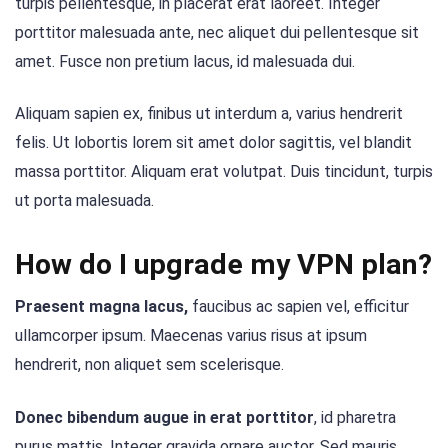
turpis pellentesque, in placerat erat laoreet. Integer
porttitor malesuada ante, nec aliquet dui pellentesque sit
amet. Fusce non pretium lacus, id malesuada dui.
Aliquam sapien ex, finibus ut interdum a, varius hendrerit
felis. Ut lobortis lorem sit amet dolor sagittis, vel blandit
massa porttitor. Aliquam erat volutpat. Duis tincidunt, turpis
ut porta malesuada.
How do I upgrade my VPN plan?
Praesent magna lacus,
faucibus ac sapien vel, efficitur
ullamcorper ipsum. Maecenas varius risus at ipsum
hendrerit, non aliquet sem scelerisque.
Donec bibendum augue in erat porttitor
, id pharetra
purus mattis. Integer gravida ornare auctor. Sed mauris